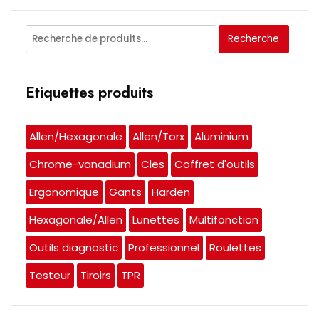
Recherche
Recherche
pour :
Etiquettes produits
Allen/Hexagonale
Allen/Torx
Aluminium
Chrome-vanadium
Cles
Coffret d'outils
Ergonomique
Gants
Harden
Hexagonale/Allen
Lunettes
Multifonction
Outils diagnostic
Professionnel
Roulettes
Testeur
Tiroirs
TPR