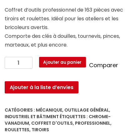
prix
prix
Coffret d’outils professionnel de 163 pièces avec
initial
actuel
tiroirs et roulettes. Idéal pour les ateliers et les
était :
est :
bricoleurs avertis.
500.000 CFA.
450.000 CFA.
Comporte des clés à douilles, tournevis, pinces,
marteaux, et plus encore.
quantité
Ajouter au panier
Comparer
de
WOKIN
901510
Ajouter à la liste d’envies
Coffret
d'outils
industriel
CATÉGORIES :
MÉCANIQUE
,
OUTILLAGE GÉNÉRAL,
163
INDUSTRIEL ET BÂTIMENT
ÉTIQUETTES :
CHROME-
pièces
VANADIUM
,
COFFRET D'OUTILS
,
PROFESSIONNEL
,
ROULETTES
,
TIROIRS