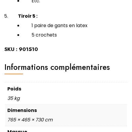
Etc.
Tiroir 5 :
1 paire de gants en latex
5 crochets
SKU
: 901510
Informations complémentaires
Poids
35 kg
Dimensions
765 × 465 × 730 cm
Marque