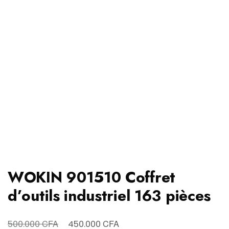
WOKIN 901510 Coffret
d’outils industriel 163 pièces
Le
Le
CFA
CFA
500.000
450.000