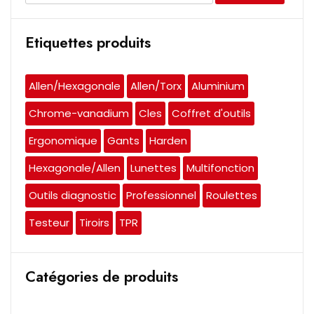
pour :
Etiquettes produits
Allen/Hexagonale
Allen/Torx
Aluminium
Chrome-vanadium
Cles
Coffret d'outils
Ergonomique
Gants
Harden
Hexagonale/Allen
Lunettes
Multifonction
Outils diagnostic
Professionnel
Roulettes
Testeur
Tiroirs
TPR
Catégories de produits