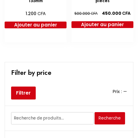
155mm
pièces
Le
Le
CFA
CFA
450.000
1.200
CFA
500.000
prix
prix
Ajouter au panier
Ajouter au panier
initial
act
était :
est 
500.000 CFA.
450
Filter by price
Prix
Prix
Prix :
—
Filtrer
min
max
Recherche
Recherche
pour :