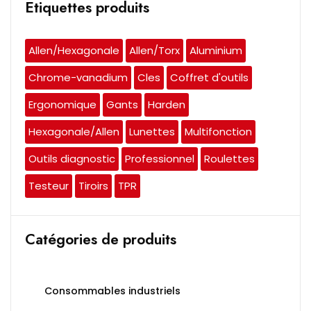
Etiquettes produits
Allen/Hexagonale
Allen/Torx
Aluminium
Chrome-vanadium
Cles
Coffret d'outils
Ergonomique
Gants
Harden
Hexagonale/Allen
Lunettes
Multifonction
Outils diagnostic
Professionnel
Roulettes
Testeur
Tiroirs
TPR
Catégories de produits
Consommables industriels