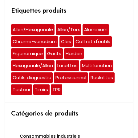
Etiquettes produits
Allen/Hexagonale
Allen/Torx
Aluminium
Chrome-vanadium
Cles
Coffret d'outils
Ergonomique
Gants
Harden
Hexagonale/Allen
Lunettes
Multifonction
Outils diagnostic
Professionnel
Roulettes
Testeur
Tiroirs
TPR
Catégories de produits
Consommables industriels