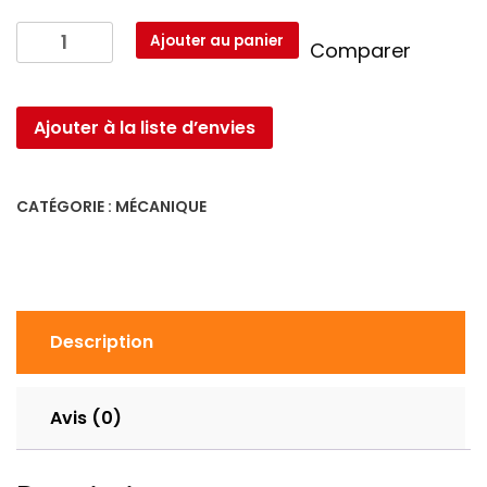
quantité
Ajouter au panier
Comparer
de
kit
de
Ajouter à la liste d’envies
teste
circuit
de
CATÉGORIE :
MÉCANIQUE
refroidissement
Description
Avis (0)