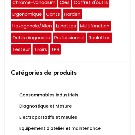
Chrome-vanadium
Cles
Coffret d'outils
Ergonomique
Gants
Harden
Hexagonale/Allen
Lunettes
Multifonction
Outils diagnostic
Professionnel
Roulettes
Testeur
Tiroirs
TPR
Catégories de produits
Consommables industriels
Diagnostique et Mesure
Electroportatifs et meules
Equipement d'atelier et maintenance