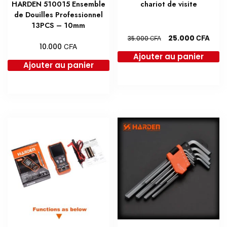
HARDEN 510015 Ensemble
chariot de visite
de Douilles Professionnel
13PCS – 10mm
Le
Le
CFA
25.000
CFA
35.000
CFA
10.000
prix
prix
Ajouter au panier
initial
actu
Ajouter au panier
était :
est :
35.000 CFA.
25.0