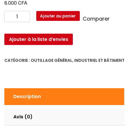
CFA
8.000
quantité
Ajouter au panier
Comparer
de
jeu
de
Ajouter à la liste d’envies
cale
CATÉGORIE :
OUTILLAGE GÉNÉRAL, INDUSTRIEL ET BÂTIMENT
Description
Avis (0)