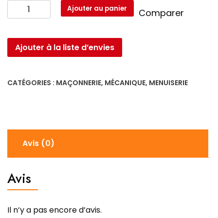
quantité
Ajouter au panier
Comparer
de
Tenaille
12"/300MM
Ajouter à la liste d’envies
CATÉGORIES :
MAÇONNERIE
,
MÉCANIQUE
,
MENUISERIE
Avis (0)
Avis
Il n’y a pas encore d’avis.