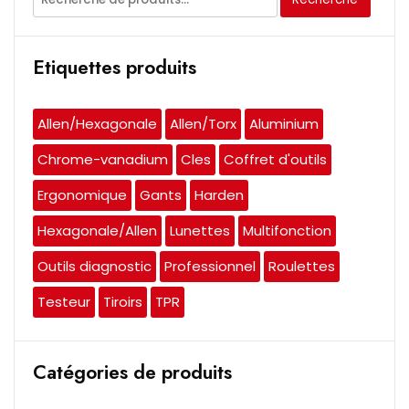
pour :
Etiquettes produits
Allen/Hexagonale
Allen/Torx
Aluminium
Chrome-vanadium
Cles
Coffret d'outils
Ergonomique
Gants
Harden
Hexagonale/Allen
Lunettes
Multifonction
Outils diagnostic
Professionnel
Roulettes
Testeur
Tiroirs
TPR
Catégories de produits