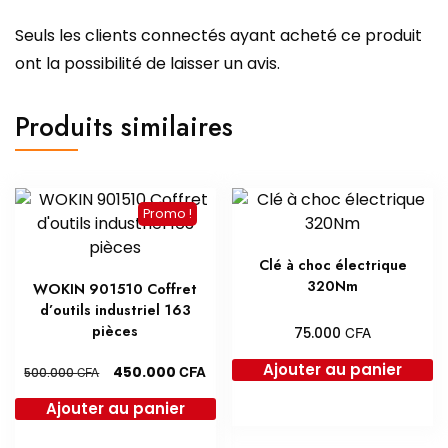
Seuls les clients connectés ayant acheté ce produit
ont la possibilité de laisser un avis.
Produits similaires
Promo !
Clé à choc électrique
320Nm
WOKIN 901510 Coffret
d’outils industriel 163
pièces
CFA
75.000
Ajouter au panier
Le
Le
CFA
450.000
CFA
500.000
prix
prix
Ajouter au panier
initial
actuel
était :
est :