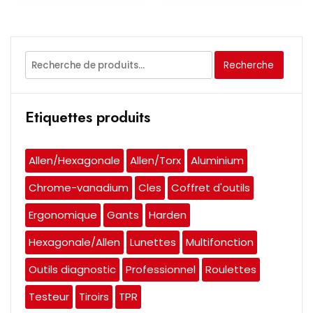
Recherche
Recherche
pour :
Etiquettes produits
Allen/Hexagonale
Allen/Torx
Aluminium
Chrome-vanadium
Cles
Coffret d'outils
Ergonomique
Gants
Harden
Hexagonale/Allen
Lunettes
Multifonction
Outils diagnostic
Professionnel
Roulettes
Testeur
Tiroirs
TPR