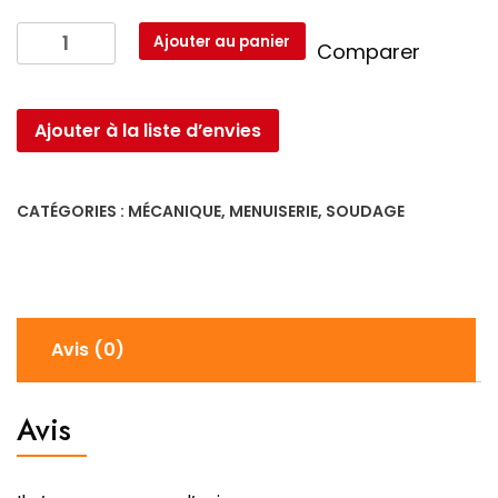
quantité
Ajouter au panier
Comparer
de
Souffleur
a
Ajouter à la liste d’envies
air
600W
220-
CATÉGORIES :
MÉCANIQUE
,
MENUISERIE
,
SOUDAGE
240v
752812
Avis (0)
Avis