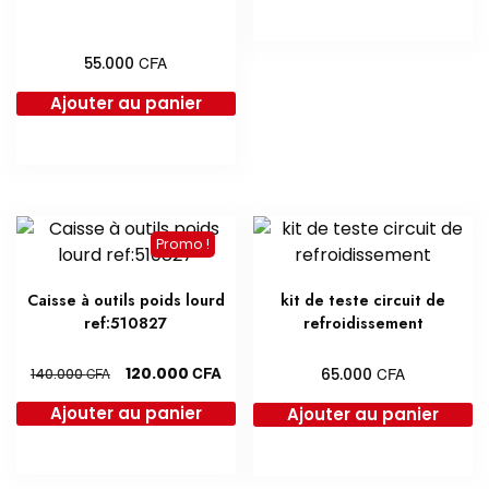
CFA
55.000
Ajouter au panier
Promo !
Caisse à outils poids lourd
kit de teste circuit de
ref:510827
refroidissement
Le
Le
CFA
CFA
120.000
CFA
65.000
140.000
prix
prix
Ajouter au panier
Ajouter au panier
initial
actuel
était :
est :
140.000 CFA.
120.000 CFA.