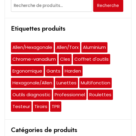
Recherche
Recherche
pour :
Etiquettes produits
Allen/Hexagonale
Allen/Torx
Aluminium
Chrome-vanadium
Cles
Coffret d'outils
Ergonomique
Gants
Harden
Hexagonale/Allen
Lunettes
Multifonction
Outils diagnostic
Professionnel
Roulettes
Testeur
Tiroirs
TPR
Catégories de produits