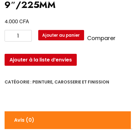
9″/225MM
CFA
4.000
quantité
Ajouter au panier
Comparer
de
Rouleau
Peinture
Ajouter à la liste d’envies
pour
enduit
9"/225MM
CATÉGORIE :
PEINTURE, CAROSSERIE ET FINISSION
Avis (0)