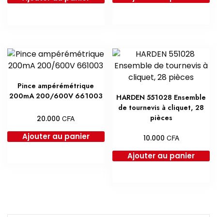
était :
est :
45.000 CFA.
35.0
Pince ampérémétrique
200mA 200/600V 661003
HARDEN 551028 Ensemble
de tournevis à cliquet, 28
pièces
CFA
20.000
Ajouter au panier
CFA
10.000
Ajouter au panier