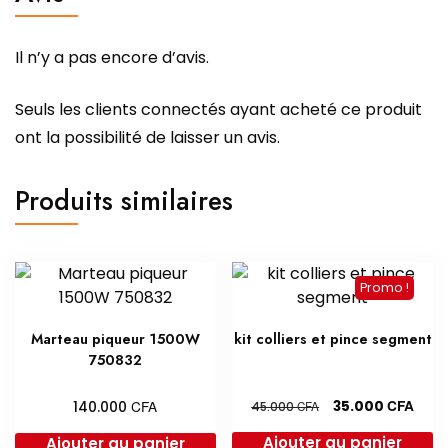
Il n’y a pas encore d’avis.
Seuls les clients connectés ayant acheté ce produit
ont la possibilité de laisser un avis.
Produits similaires
Promo !
Marteau piqueur 1500W
kit colliers et pince segment
750832
Le
Le
CFA
CFA
35.000
140.000
CFA
45.000
prix
prix
Ajouter au panier
Ajouter au panier
initial
actu