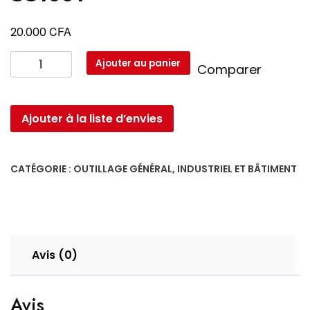
CFA
20.000
quantité
Ajouter au panier
Comparer
de
Multimétre
Wokin
Ajouter à la liste d’envies
600V
551001
CATÉGORIE :
OUTILLAGE GÉNÉRAL, INDUSTRIEL ET BÂTIMENT
Avis (0)
Avis