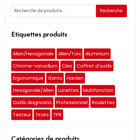
Recherche
Recherche
pour :
Etiquettes produits
Allen/Hexagonale
Allen/Torx
Aluminium
Chrome-vanadium
Cles
Coffret d'outils
Ergonomique
Gants
Harden
Hexagonale/Allen
Lunettes
Multifonction
Outils diagnostic
Professionnel
Roulettes
Testeur
Tiroirs
TPR
Catégories de produits