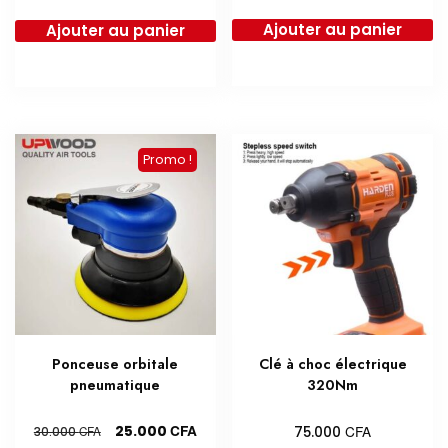
prix
prix
Ajouter au panier
Ajouter au panier
initial
actu
était :
est :
35.000 CFA.
25.0
Promo !
Ponceuse orbitale
Clé à choc électrique
pneumatique
320Nm
Le
Le
CFA
CFA
25.000
CFA
75.000
30.000