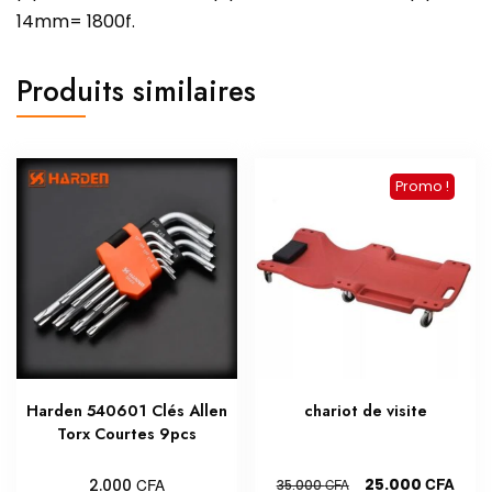
14mm= 1800f.
Produits similaires
Promo !
Harden 540601 Clés Allen
chariot de visite
Torx Courtes 9pcs
Le
Le
CFA
CFA
25.000
2.000
CFA
35.000