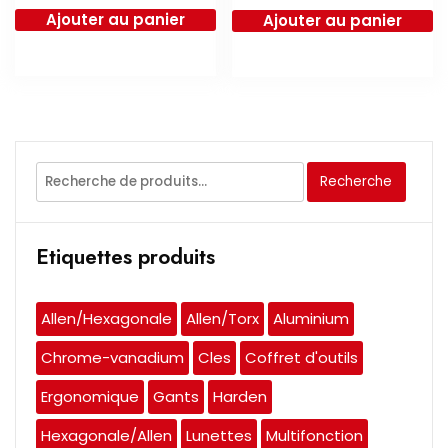
prix
prix
Ajouter au panier
Ajouter au panier
initial
actuel
était :
est :
30.000 CFA.
25.000 CFA.
Recherche
Recherche
pour :
Etiquettes produits
Allen/Hexagonale
Allen/Torx
Aluminium
Chrome-vanadium
Cles
Coffret d'outils
Ergonomique
Gants
Harden
Hexagonale/Allen
Lunettes
Multifonction