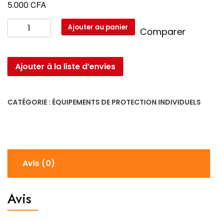
CFA
5.000
quantité
Ajouter au panier
Comparer
de
Botte
de
Ajouter à la liste d’envies
sécurité
CATÉGORIE :
ÉQUIPEMENTS DE PROTECTION INDIVIDUELS
Avis (0)
Avis