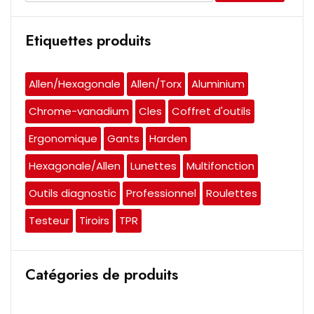
Etiquettes produits
Allen/Hexagonale
Allen/Torx
Aluminium
Chrome-vanadium
Cles
Coffret d'outils
Ergonomique
Gants
Harden
Hexagonale/Allen
Lunettes
Multifonction
Outils diagnostic
Professionnel
Roulettes
Testeur
Tiroirs
TPR
Catégories de produits